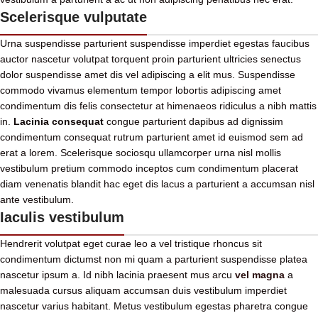
Scelerisque vulputate
Urna suspendisse parturient suspendisse imperdiet egestas faucibus
auctor nascetur volutpat torquent proin parturient ultricies senectus
dolor suspendisse amet dis vel adipiscing a elit mus. Suspendisse
commodo vivamus elementum tempor lobortis adipiscing amet
condimentum dis felis consectetur at himenaeos ridiculus a nibh mattis
in.
Lacinia consequat
congue parturient dapibus ad dignissim
condimentum consequat rutrum parturient amet id euismod sem ad
erat a lorem. Scelerisque sociosqu ullamcorper urna nisl mollis
vestibulum pretium commodo inceptos cum condimentum placerat
diam venenatis blandit hac eget dis lacus a parturient a accumsan nisl
ante vestibulum.
Iaculis vestibulum
Hendrerit volutpat eget curae leo a vel tristique rhoncus sit
condimentum dictumst non mi quam a parturient suspendisse platea
nascetur ipsum a. Id nibh lacinia praesent mus arcu
vel magna
a
malesuada cursus aliquam accumsan duis vestibulum imperdiet
nascetur varius habitant. Metus vestibulum egestas pharetra congue