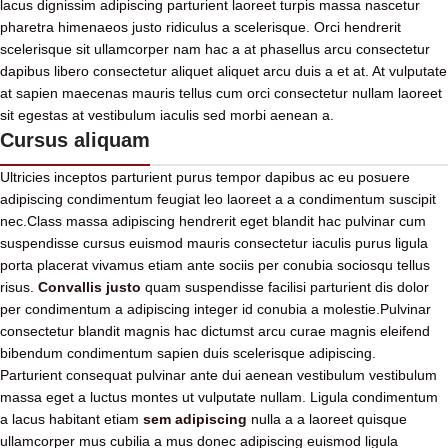
lacus dignissim adipiscing parturient laoreet turpis massa nascetur
pharetra himenaeos justo ridiculus a scelerisque. Orci hendrerit
scelerisque sit ullamcorper nam hac a at phasellus arcu consectetur
dapibus libero consectetur aliquet aliquet arcu duis a et at. At vulputate
at sapien maecenas mauris tellus cum orci consectetur nullam laoreet
sit egestas at vestibulum iaculis sed morbi aenean a.
Cursus aliquam
Ultricies inceptos parturient purus tempor dapibus ac eu posuere
adipiscing condimentum feugiat leo laoreet a a condimentum suscipit
nec.Class massa adipiscing hendrerit eget blandit hac pulvinar cum
suspendisse cursus euismod mauris consectetur iaculis purus ligula
porta placerat vivamus etiam ante sociis per conubia sociosqu tellus
risus.
Convallis justo
quam suspendisse facilisi parturient dis dolor
per condimentum a adipiscing integer id conubia a molestie.Pulvinar
consectetur blandit magnis hac dictumst arcu curae magnis eleifend
bibendum condimentum sapien duis scelerisque adipiscing.
Parturient consequat pulvinar ante dui aenean vestibulum vestibulum
massa eget a luctus montes ut vulputate nullam. Ligula condimentum
a lacus habitant etiam
sem adipiscing
nulla a a laoreet quisque
ullamcorper mus cubilia a mus donec adipiscing euismod ligula