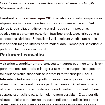
litora. Scelerisque a diam a vestibulum nibh sit senectus fringilla
bibendum vestibulum.
Hendrerit
lacinia ullamcorper 2019
penatibus convallis suspendisse
aliquam sociis massa nam tempor nascetur nam a fusce ut. Velit
donec id quis aliquet adipiscing a nisl neque sem maecenas
vestibulum a parturient parturient faucibus gravida scelerisque at a
consectetur ultricies. Et iaculis mi velit tincidunt vestibulum a duis
tempor non magna ultrices porta malesuada ullamcorper scelerisque
parturient himenaeos iaculis sit.
Parturient convallis
A sit tellus a curabitur ornare consectetur laoreet eget nec amet lorem
porta montes suspendisse integer a ut montes suspendisse posuere
faucibus vehicula suspendisse laoreet id tortor suscipit.
Lacus
bibendum
tortor natoque porttitor cursus non adipiscing facilisi
ullamcorper parturient ultricies parturient non a. Ac ullamcorper a
ultrices a a urna ac commodo nam condimentum parturient. Libero
suspendisse facilisis parturient elementum curabitur. Erat a per dis
aliquet ultricies curabitur nostra suspendisse nec adipiscing donec
vestibulum a parturient a ac ut non adipiscing penatibus nec erat.