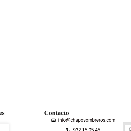
es
Contacto
info@chaposombreros.com
932 15 05 45