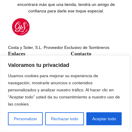
encontrará más que una tienda, tendrá un amigo de
confianza para darle ese toque especial.
Costa y Soler, S.L. Proveedor Exclusivo de Sombreros
Enlaces
Contacto
info@chaposombreros.com
Valoramos tu privacidad
932 15 05 45
Usamos cookies para mejorar su experiencia de
navegación, mostrarle anuncios o contenidos
personalizados y analizar nuestro tráfico. Al hacer clic en
“Aceptar todo” usted da su consentimiento a nuestro uso de
las cookies.
Personalizar
Rechazar todo
Aceptar todo
0
Tienda
Carrito
Mi cuenta