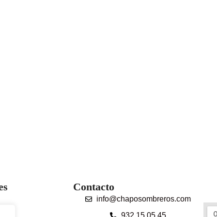
es
Contacto
info@chaposombreros.com
932 15 05 45